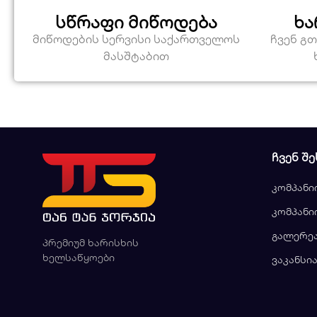
სწრაფი მიწოდება
ხა
მიწოდების სერვისი საქართველოს
ჩვენ გ
მასშტაბით
ᲩᲕᲔᲜ ᲨᲔ
კომპანი
კომპანი
გალერე
პრემიუმ ხარისხის
ხელსაწყოები
ვაკანსი