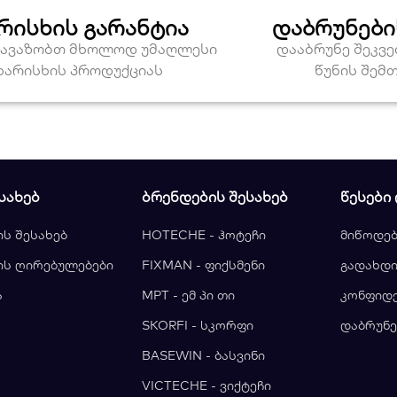
რისხის გარანტია
დაბრუნები
თავაზობთ მხოლოდ უმაღლესი
დააბრუნე შეკვ
ხარისხის პროდუქციას
წუნის შემ
ᲡᲐᲮᲔᲑ
ᲑᲠᲔᲜᲓᲔᲑᲘᲡ ᲨᲔᲡᲐᲮᲔᲑ
ᲬᲔᲡᲔᲑᲘ
ის შესახებ
HOTECHE - ჰოტეჩი
მიწოდებ
ის ღირებულებები
FIXMAN - ფიქსმენი
გადახდი
ა
MPT - ემ პი თი
კონფიდ
ა
SKORFI - სკორფი
დაბრუნე
BASEWIN - ბასვინი
VICTECHE - ვიქტეჩი