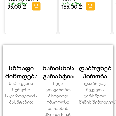
მარაგშია
მარაგშია
95,00
₾
155,00
₾
სწრაფი
ხარისხის
დაბრუნები
მიწოდება
გარანტია
პირობა
მიწოდების
ჩვენ
დააბრუნე
სერვისი
გთავაზობთ
შეკვეთა
საქართველოს
მხოლოდ
ქარხნული
მასშტაბით
უმაღლესი
წუნის შემთხვევა
ხარისხის
პროდუქციას