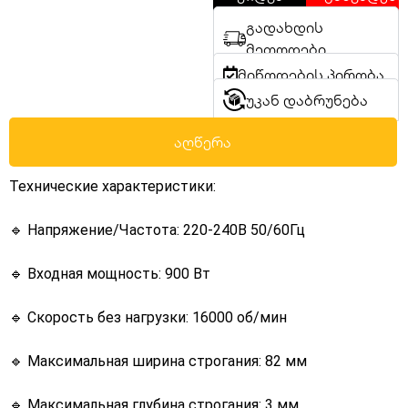
გადახდის
მეთოდები
მიწოდების პირობა
უკან დაბრუნება
აღწერა
Технические характеристики:
🔹 Напряжение/Частота: 220-240В 50/60Гц
🔹 Входная мощность: 900 Вт
🔹 Скорость без нагрузки: 16000 об/мин
🔹 Максимальная ширина строгания: 82 мм
🔹 Максимальная глубина строгания: 3 мм