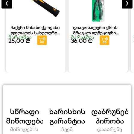
❮
❯
ჩაქუჩი მინაბოჭკოვანი
დიაგონალური ჭრის
ფოლადის სახელურით
მრავალ ფუნქციური
მარაგშია
მარაგშია
HOTECHE
ბრტყელტუჩა 200მმ
25,00
₾
36,00
₾
HOTECHE
სწრაფი
ხარისხის
დაბრუნები
მიწოდება
გარანტია
პირობა
მიწოდების
ჩვენ
დააბრუნე