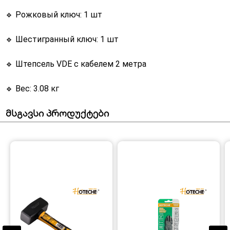
🔹 Рожковый ключ: 1 шт
🔹 Шестигранный ключ: 1 шт
🔹 Штепсель VDE с кабелем 2 метра
🔹 Вес: 3.08 кг
მსგავსი პროდუქტები