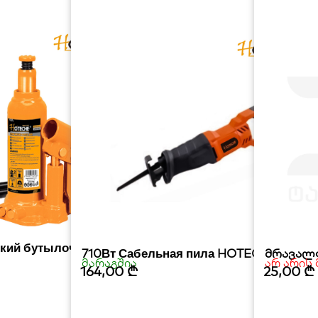
ский бутылочный домкрат
710Вт Сабельная пила HOTECHE
მრავალ
მარაგშია
არ არის
164,00
₾
25,00
₾