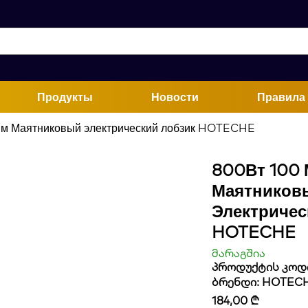
Продукты
Новости
Правила 
мм Маятниковый электрический лобзик HOTECHE
800Вт 100
Маятников
Электричес
HOTECHE
მარაგშია
პროდუქტის კოდი
ბრენდი:
HOTEC
184,00
₾