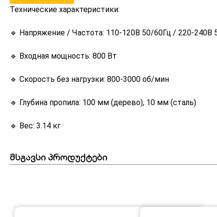
Технические характеристики:
🔹 Напряжение / Частота: 110-120В 50/60Гц / 220-240В 
🔹 Входная мощность: 800 Вт
🔹 Скорость без нагрузки: 800-3000 об/мин
🔹 Глубина пропила: 100 мм (дерево), 10 мм (сталь)
🔹 Вес: 3.14 кг
მსგავსი პროდუქტები