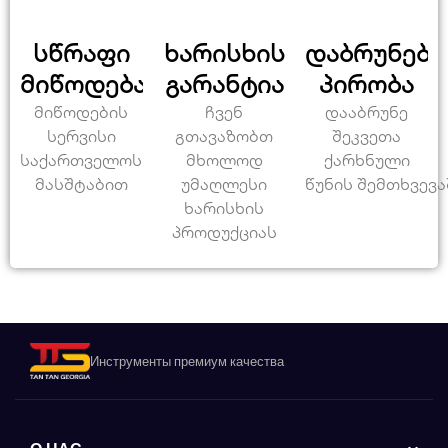
სწრაფი
ხარისხის
დაბრუნები
მიწოდება
გარანტია
პირობა
მიწოდების
ჩვენ
დააბრუნე
სერვისი
გთავაზობთ
შეკვეთა
საქართველოს
მხოლოდ
ქარხნული
მასშტაბით
უმაღლესი
წუნის შემთხვევა
ხარისხის
პროდუქციას
Инструменты премиум качества