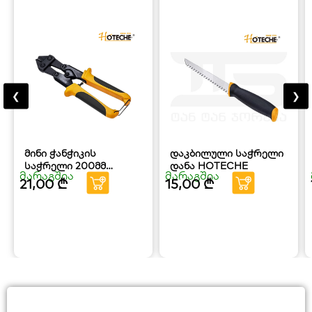
❮
❯
მინი ჭანჭიკის
დაკბილული საჭრელი
საჭრელი 200მმ
დანა HOTECHE
მარაგშია
მარაგშია
HOTECHE
21,00
₾
15,00
₾