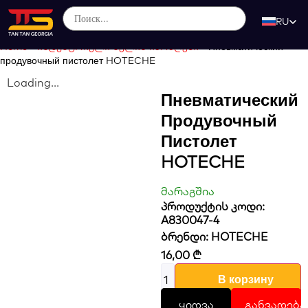
RU
Home
-
ინდუსტრიული ხელის იარაღები
-
Пневматический
продувочный пистолет HOTECHE
Loading...
Пневматический
Продувочный
Пистолет
HOTECHE
მარაგშია
პროდუქტის კოდი:
A830047-4
ბრენდი:
HOTECHE
16,00
₾
В корзину
ყიდვა
განვადება