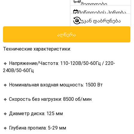
მეთოდები
მიწოდების პირობა
უკან დაბრუნება
აღწერა
Технические характеристики:
🔹 Напряжение/Частота: 110-120В/50-60Гц / 220-
240В/50-60Гц
🔹 Номинальная входная мощность: 1500 Вт
🔹 Скорость без нагрузки: 8500 об/мин
🔹 Диаметр диска: 125 мм
🔹 Глубина пропила: 5-29 мм