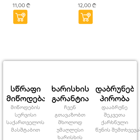
160მმ
11,00
₾
12,00
₾
HOTECHE
სწრაფი
ხარისხის
დაბრუნები
მიწოდება
გარანტია
პირობა
მიწოდების
ჩვენ
დააბრუნე
სერვისი
გთავაზობთ
შეკვეთა
საქართველოს
მხოლოდ
ქარხნული
მასშტაბით
უმაღლესი
წუნის შემთხვევა
ხარისხის