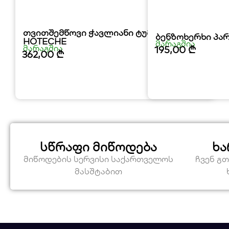
თვითშემწოვი ჭავლიანი ტუმბო
ბენზოხერხი პა
HOTECHE
მარაგშია
მარაგშია
195,00
₾
362,00
₾
სწრაფი მიწოდება
ხა
მიწოდების სერვისი საქართველოს
ჩვენ გ
მასშტაბით