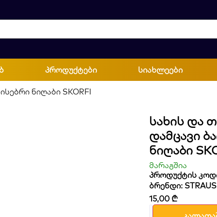
ბ
პროდუქტები
სიახლეები
ისებრი ნიღაბი SKORFI
Სახის Და 
Დამცავი Ბ
Ნიღაბი SK
მარაგშია
პროდუქტის კოდი
ბრენდი:
STRAUS
15,00
₾
კალათა