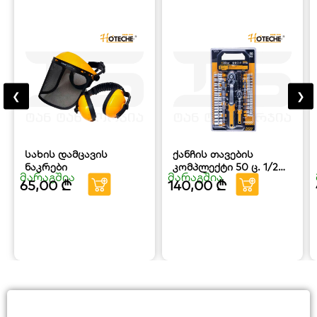
❮
❯
სახის დამცავის
ქანჩის თავების
ნაკრები
კომპლექტი 50 ც. 1/2
მარაგშია
მარაგშია
და 1/4 დიუმიანი
65,00
₾
140,00
₾
HOTECHE