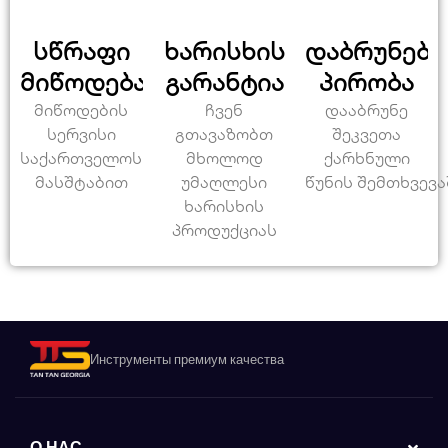
სწრაფი
ხარისხის
დაბრუნები
მიწოდება
გარანტია
პირობა
მიწოდების
ჩვენ
დააბრუნე
სერვისი
გთავაზობთ
შეკვეთა
საქართველოს
მხოლოდ
ქარხნული
მასშტაბით
უმაღლესი
წუნის შემთხვევა
ხარისხის
პროდუქციას
Инструменты премиум качества
О НАС