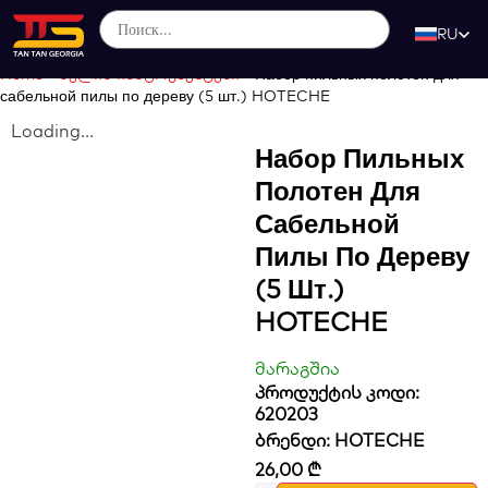
RU
Home
-
ხელის ინსტრუმენტები
-
Набор пильных полотен для
сабельной пилы по дереву (5 шт.) HOTECHE
Loading...
Набор Пильных
Полотен Для
Сабельной
Пилы По Дереву
(5 Шт.)
HOTECHE
მარაგშია
პროდუქტის კოდი:
620203
ბრენდი:
HOTECHE
26,00
₾