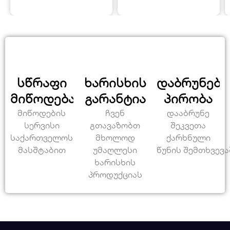
სწრაფი
ხარისხის
დაბრუნები
მიწოდება
გარანტია
პირობა
მიწოდების
ჩვენ
დააბრუნე
სერვისი
გთავაზობთ
შეკვეთა
საქართველოს
მხოლოდ
ქარხნული
მასშტაბით
უმაღლესი
წუნის შემთხვევა
ხარისხის
პროდუქციას